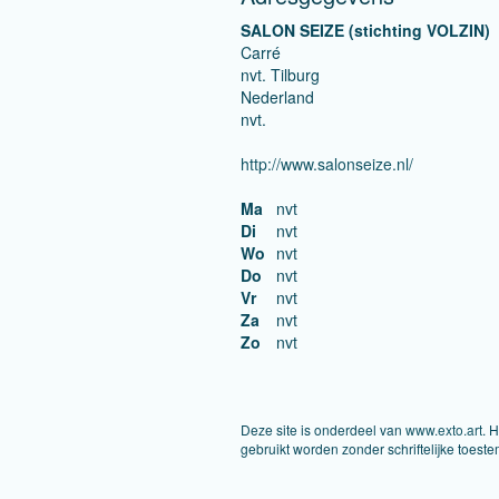
SALON SEIZE (stichting VOLZIN)
Carré
nvt. Tilburg
Nederland
nvt.
http://www.salonseize.nl/
Ma
nvt
Di
nvt
Wo
nvt
Do
nvt
Vr
nvt
Za
nvt
Zo
nvt
Deze site is onderdeel van
www.exto.art
. 
gebruikt worden zonder schriftelijke toest