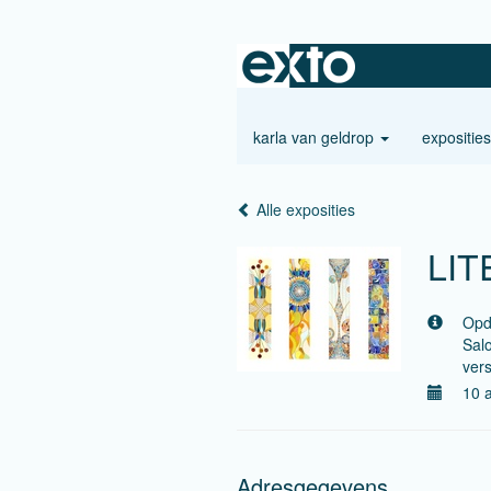
karla van geldrop
expositie
Alle exposities
LIT
Opd
Sal
vers
10 a
Adresgegevens