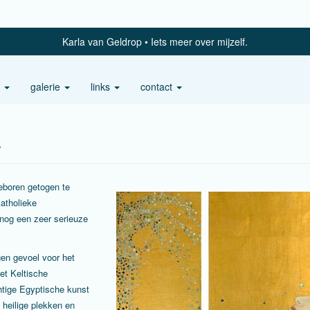
Karla van Geldrop
Iets meer over mijzelf.
s
galerie
links
contact
.
eboren getogen te
atholieke
 nog een zeer serieuze
gen gevoel voor het
et Keltische
htige Egyptische kunst
 heilige plekken en