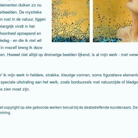
 elementen duiken zo nu
Oerbeelden. De mystieke
n rust in de natuur, liggen
angrijk vindt in het
choonheid oproepend en
dag - en die ik niet wil
 in mezelf breng ik deze
oren. Hoewel niet altijd op dromerige beelden lijkend, is al mijn werk - met ve
r' ik mijn werk in heldere, strakke, kleurige vormen, soms figuratieve elemen
speciale uitstraling aan het werk, zoals borduursels met natuurzijde of bladg
te zien moet zijn.
Het copyright op alle getoonde werken berust bij de desbetreffende kunstenaars. 
emming.