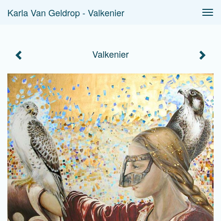
Karla Van Geldrop - Valkenier
Tog
navi
Valkenier